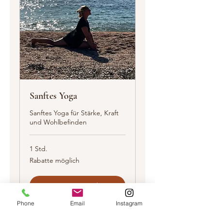
Sanftes Yoga
Sanftes Yoga für Stärke, Kraft
und Wohlbefinden
1 Std.
Rabatte
Rabatte möglich
möglich
Weitere Details
Phone
Email
Instagram