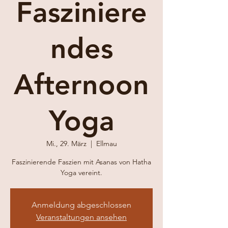
Fasziniere
ndes
Afternoon
Yoga
Mi., 29. März
  |  
Ellmau
Faszinierende Faszien mit Asanas von Hatha
Yoga vereint.
Anmeldung abgeschlossen
Veranstaltungen ansehen