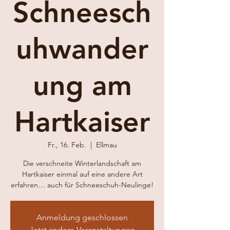
Schneesch
uhwander
ung am
Hartkaiser
Fr., 16. Feb.
  |  
Ellmau
Die verschneite Winterlandschaft am
Hartkaiser einmal auf eine andere Art
erfahren… auch für Schneeschuh-Neulinge!
Anmeldung geschlossen
Jetzt andere Veranstaltungen