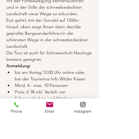
Art der Fortbewegung kennenzulernen 
und in der Stille der schneebedeckten 
Landschaft neue Wege zu erkunden. 
Erst geht’s mit der Gondel auf 1550m 
hinauf, oben zeigt Ihnen dann der/die 
geprüfte Bergwanderführer/in die 
schönsten Wege in der schneebedeckten 
Landschaft. 
Die Tour ist auch für Schneeschuh-Neulinge 
bestens geeignet.  
Anmeldung: 
bis am Vortag 12:00 Uhr online oder 
bei der Tourismus Info Wilder Kaiser. 
Mind. 4 - max. 10 Personen 
Preis: € 38 inkl. Verleih von 
Schneeschuhen und Stöcken; 
Barzahlug beim Guide 
Liftticket für Berg- & Talfahrt ist nicht 
Phone
Email
Instagram
inkludiert (ist extra zu bezahlen!) 
Dauer: 09:30 bis ca. 12:00 Uhr 
Treffpunkt: Intersport Winkler an der 
Talstation Hartkaiserbahn, 